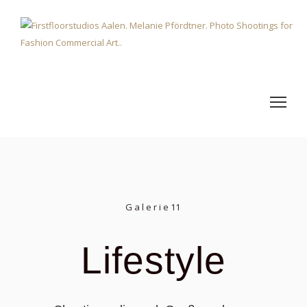
G a l e r i e 11
Lifestyle