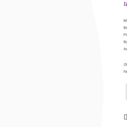
M
B
P
B
A
O
F