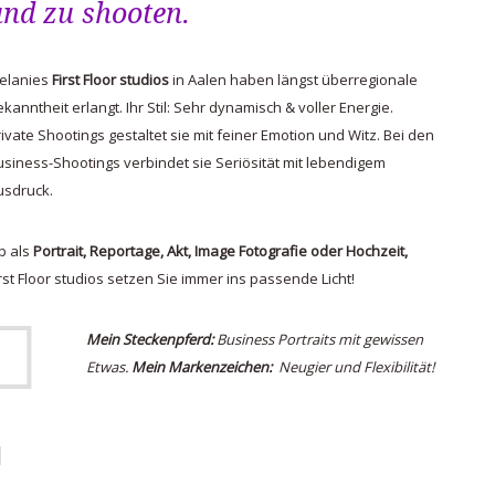
und zu shooten.
elanies
First Floor studios
in Aalen haben längst überregionale
ekanntheit erlangt. Ihr Stil: Sehr dynamisch & voller Energie.
rivate Shootings gestaltet sie mit feiner Emotion und Witz. Bei den
usiness-Shootings verbindet sie Seriösität mit lebendigem
usdruck.
b als
Portrait, Reportage, Akt, Image Fotografie oder Hochzeit,
irst Floor studios setzen Sie immer ins passende Licht!
Mein Steckenpferd:
Business Portraits mit gewissen
Etwas.
Mein Markenzeichen:
Neugier und Flexibilität!